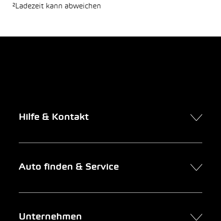
²Ladezeit kann abweichen
Hilfe & Kontakt
Kontakt
Auto finden & Service
Online-Termin
FAQ Online-Autokauf
Auto finden
Unternehmen