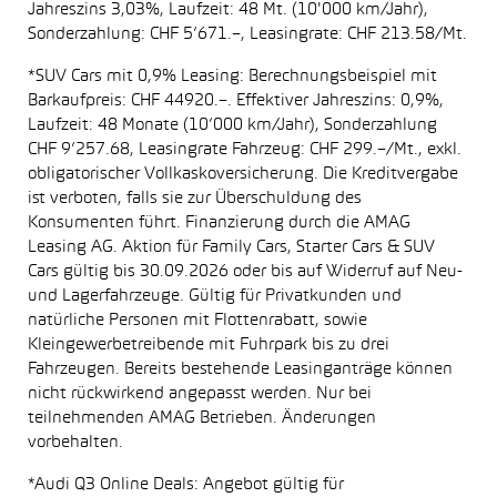
Jahreszins 3,03%, Laufzeit: 48 Mt. (10'000 km/Jahr),
Sonderzahlung: CHF 5’671.–, Leasingrate: CHF 213.58/Mt.
*SUV Cars mit 0,9% Leasing: Berechnungsbeispiel mit
Barkaufpreis: CHF 44920.–. Effektiver Jahreszins: 0,9%,
Laufzeit: 48 Monate (10’000 km/Jahr), Sonderzahlung
CHF 9’257.68, Leasingrate Fahrzeug: CHF 299.–/Mt., exkl.
obligatorischer Vollkaskoversicherung. Die Kreditvergabe
ist verboten, falls sie zur Überschuldung des
Konsumenten führt. Finanzierung durch die AMAG
Leasing AG. Aktion für Family Cars, Starter Cars & SUV
Cars gültig bis 30.09.2026 oder bis auf Widerruf auf Neu-
und Lagerfahrzeuge. Gültig für Privatkunden und
natürliche Personen mit Flottenrabatt, sowie
Kleingewerbetreibende mit Fuhrpark bis zu drei
Fahrzeugen. Bereits bestehende Leasinganträge können
nicht rückwirkend angepasst werden. Nur bei
teilnehmenden AMAG Betrieben. Änderungen
vorbehalten.
*Audi Q3 Online Deals: Angebot gültig für