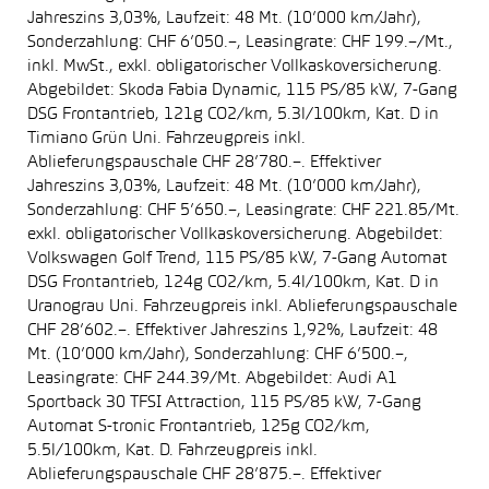
Jahreszins 3,03%, Laufzeit: 48 Mt. (10’000 km/Jahr),
Sonderzahlung: CHF 6’050.–, Leasingrate: CHF 199.–/Mt.,
inkl. MwSt., exkl. obligatorischer Vollkaskoversicherung.
Abgebildet: Skoda Fabia Dynamic, 115 PS/85 kW, 7-Gang
DSG Frontantrieb, 121g CO2/km, 5.3l/100km, Kat. D in
Timiano Grün Uni. Fahrzeugpreis inkl.
Ablieferungspauschale CHF 28’780.–. Effektiver
Jahreszins 3,03%, Laufzeit: 48 Mt. (10’000 km/Jahr),
Sonderzahlung: CHF 5’650.–, Leasingrate: CHF 221.85/Mt.
exkl. obligatorischer Vollkaskoversicherung. Abgebildet:
Volkswagen Golf Trend, 115 PS/85 kW, 7-Gang Automat
DSG Frontantrieb, 124g CO2/km, 5.4l/100km, Kat. D in
Uranograu Uni. Fahrzeugpreis inkl. Ablieferungspauschale
CHF 28’602.–. Effektiver Jahreszins 1,92%, Laufzeit: 48
Mt. (10’000 km/Jahr), Sonderzahlung: CHF 6’500.–,
Leasingrate: CHF 244.39/Mt. Abgebildet: Audi A1
Sportback 30 TFSI Attraction, 115 PS/85 kW, 7-Gang
Automat S-tronic Frontantrieb, 125g CO2/km,
5.5l/100km, Kat. D. Fahrzeugpreis inkl.
Ablieferungspauschale CHF 28’875.–. Effektiver