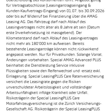
Überschuldung des Konsumenten führt. Angebot gültig
für Vertragsabschlüsse (Leasingantragseingang &
Kunden-Kaufvertrags-Eingang) von 01.07. bis 30.09.2026
oder bis auf Widerruf bei Finanzierung über die AMAG
Leasing AG. Das Fahrzeug darf nach Ablauf des
Leasingvertrages nicht älter als 8 Jahre alt sein (Datum
erste Inverkehrsetzung ist massgebend). Der
Kilometerstand darf nach Ablauf des Leasingvertrages
nicht mehr als 180’000 km aufweisen. Bereits
bestehende Leasinganträge können nicht rückwirkend
angepasst werden. Nur für Privatkunden. Solange Vorrat.
Änderungen vorbehalten. Special AMAG Advanced PLUS
beinhaltet die Dienstleistung Service inklusive
Flüssigkeiten sowie den Reifenwechsel und -ersatz exkl.
Einlagerung. Special LeasingPLUS Care Ratenversicherung
versichert die Leasingrate gegen die Risiken
unverschuldeter Arbeitslosigkeit und vollständiger
Arbeitsunfähigkeit infolge Krankheit oder Unfall.
Risikoträgerin der Special LeasingPLUS Care
Motorfahrzeugversicherung ist die Zürich Versicherungs-
Gesellschaft AG. Risikoträgerin der Special LeasingPLUS