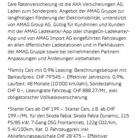
Care Ratenversicherung ist die AXA Versicherungen AG.
Laden zum Sonderpreis: Angebot der AMAG Gruppe zur
langfristigen Förderung der Elektromobilität, unterstützt
von AMAG Group AG. Gültig für Kundinnen und Kunden
mit der AMAG Ladekarte/-App oder chargeOn-Ladekarte/-
App und von AMAG Import AG eingeführten Fahrzeugen
an allen öffentlichen Ladestationen und in Parkhäusern
der AMAG Gruppe sowie bei teilnehmenden Partnern.
Anpassungen und Änderungen vorbehalten.
*Family Cars mit 0,9% Leasing: Berechnungsbeispiel mit
Barkaufpreis: CHF 79’545.–. Effektiver Jahreszins: 0,9%,
Laufzeit: 48 Monate (10’000 km/Jahr), Sonderzahlung
CHF 0.–, Leasingrate Fahrzeug: CHF 888.27/Mt., exkl.
obligatorischer Vollkaskoversicherung.
*Starter Cars ab CHF 199.–: Starter Cars, z.B. ab CHF
199.–/Mt. für den Skoda Fabia: Skoda Fabia Dynamic, 115
PS/85 kW, 7-Gang DSG Frontantrieb, 122g CO2/km,
5.4l/100km, Kat. D. Fahrzeugpreis inkl.
Ablieferungspauschale CHF 28’475.–. Effektiver