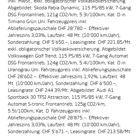
inkl. MwSt., exkl. obligatorischer Vollkaskoversicherung.
Abgebildet: Skoda Fabia Dynamic, 115 PS/85 kW, 7-Gang
DSG Frontantrieb, 121g CO2/km, 5.3l/100km, Kat. D in
Timiano Grün Uni. Fahrzeugpreis inkl.
Ablieferungspauschale CHF 28’780.–. Effektiver
Jahreszins 3,03%, Laufzeit: 48 Mt. (10’000 km/Jahr),
Sonderzahlung: CHF 5’650.–, Leasingrate: CHF 221.85/Mt.
exkl. obligatorischer Vollkaskoversicherung. Abgebildet:
Volkswagen Golf Trend, 115 PS/85 kW, 7-Gang Automat
DSG Frontantrieb, 124g CO2/km, 5.4l/100km, Kat. D in
Uranograu Uni. Fahrzeugpreis inkl. Ablieferungspauschale
CHF 28’602.–. Effektiver Jahreszins 1,92%, Laufzeit: 48
Mt. (10’000 km/Jahr), Sonderzahlung: CHF 6’500.–,
Leasingrate: CHF 244.39/Mt. Abgebildet: Audi A1
Sportback 30 TFSI Attraction, 115 PS/85 kW, 7-Gang
Automat S-tronic Frontantrieb, 125g CO2/km,
5.5l/100km, Kat. D. Fahrzeugpreis inkl.
Ablieferungspauschale CHF 28’875.–. Effektiver
Jahreszins 3,03%, Laufzeit: 48 Mt. (10'000 km/Jahr),
Sonderzahlung: CHF 5’671.–, Leasingrate: CHF 213.58/Mt.