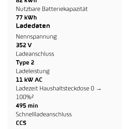
82 kWh
Nutzbare Batteriekapazität
77 kWh
Ladedaten
Nennspannung
352 V
Ladeanschluss
Type 2
Ladeleistung
11 kW AC
Ladezeit Haushaltsteckdose 0 →
100%²
495 min
Schnellladeanschluss
CCS