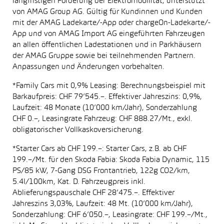
langfristigen Förderung der Elektromobilität, unterstützt
von AMAG Group AG. Gültig für Kundinnen und Kunden
mit der AMAG Ladekarte/-App oder chargeOn-Ladekarte/-
App und von AMAG Import AG eingeführten Fahrzeugen
an allen öffentlichen Ladestationen und in Parkhäusern
der AMAG Gruppe sowie bei teilnehmenden Partnern.
Anpassungen und Änderungen vorbehalten.
*Family Cars mit 0,9% Leasing: Berechnungsbeispiel mit
Barkaufpreis: CHF 79’545.–. Effektiver Jahreszins: 0,9%,
Laufzeit: 48 Monate (10’000 km/Jahr), Sonderzahlung
CHF 0.–, Leasingrate Fahrzeug: CHF 888.27/Mt., exkl.
obligatorischer Vollkaskoversicherung.
*Starter Cars ab CHF 199.–: Starter Cars, z.B. ab CHF
199.–/Mt. für den Skoda Fabia: Skoda Fabia Dynamic, 115
PS/85 kW, 7-Gang DSG Frontantrieb, 122g CO2/km,
5.4l/100km, Kat. D. Fahrzeugpreis inkl.
Ablieferungspauschale CHF 28’475.–. Effektiver
Jahreszins 3,03%, Laufzeit: 48 Mt. (10’000 km/Jahr),
Sonderzahlung: CHF 6’050.–, Leasingrate: CHF 199.–/Mt.,