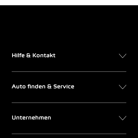
Hilfe & Kontakt
Kontakt
Auto finden & Service
Online-Termin
FAQ Online-Autokauf
Auto finden
Unternehmen
Firmenkunden
Service
Newsletter
Garage suchen