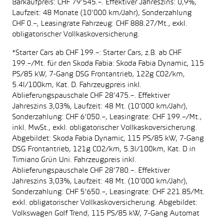
Barkaufpreis: CHF 79’545.–. Effektiver Jahreszins: 0,9%,
Laufzeit: 48 Monate (10’000 km/Jahr), Sonderzahlung
CHF 0.–, Leasingrate Fahrzeug: CHF 888.27/Mt., exkl.
obligatorischer Vollkaskoversicherung.
*Starter Cars ab CHF 199.–: Starter Cars, z.B. ab CHF
199.–/Mt. für den Skoda Fabia: Skoda Fabia Dynamic, 115
PS/85 kW, 7-Gang DSG Frontantrieb, 122g CO2/km,
5.4l/100km, Kat. D. Fahrzeugpreis inkl.
Ablieferungspauschale CHF 28’475.–. Effektiver
Jahreszins 3,03%, Laufzeit: 48 Mt. (10’000 km/Jahr),
Sonderzahlung: CHF 6’050.–, Leasingrate: CHF 199.–/Mt.,
inkl. MwSt., exkl. obligatorischer Vollkaskoversicherung.
Abgebildet: Skoda Fabia Dynamic, 115 PS/85 kW, 7-Gang
DSG Frontantrieb, 121g CO2/km, 5.3l/100km, Kat. D in
Timiano Grün Uni. Fahrzeugpreis inkl.
Ablieferungspauschale CHF 28’780.–. Effektiver
Jahreszins 3,03%, Laufzeit: 48 Mt. (10’000 km/Jahr),
Sonderzahlung: CHF 5’650.–, Leasingrate: CHF 221.85/Mt.
exkl. obligatorischer Vollkaskoversicherung. Abgebildet:
Volkswagen Golf Trend, 115 PS/85 kW, 7-Gang Automat