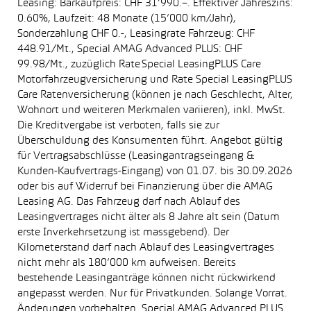
Leasing: Barkaufpreis: CHF 31’990.–. Effektiver Jahreszins:
0.60%, Laufzeit: 48 Monate (15’000 km/Jahr),
Sonderzahlung CHF 0.-, Leasingrate Fahrzeug: CHF
448.91/Mt., Special AMAG Advanced PLUS: CHF
99.98/Mt., zuzüglich Rate Special LeasingPLUS Care
Motorfahrzeugversicherung und Rate Special LeasingPLUS
Care Ratenversicherung (können je nach Geschlecht, Alter,
Wohnort und weiteren Merkmalen variieren), inkl. MwSt.
Die Kreditvergabe ist verboten, falls sie zur
Überschuldung des Konsumenten führt. Angebot gültig
für Vertragsabschlüsse (Leasingantragseingang &
Kunden-Kaufvertrags-Eingang) von 01.07. bis 30.09.2026
oder bis auf Widerruf bei Finanzierung über die AMAG
Leasing AG. Das Fahrzeug darf nach Ablauf des
Leasingvertrages nicht älter als 8 Jahre alt sein (Datum
erste Inverkehrsetzung ist massgebend). Der
Kilometerstand darf nach Ablauf des Leasingvertrages
nicht mehr als 180’000 km aufweisen. Bereits
bestehende Leasinganträge können nicht rückwirkend
angepasst werden. Nur für Privatkunden. Solange Vorrat.
Änderungen vorbehalten. Special AMAG Advanced PLUS