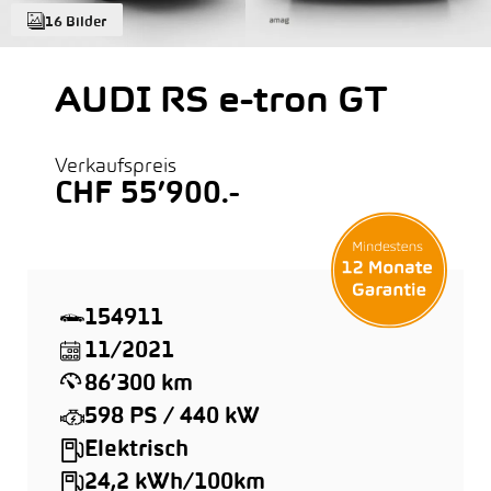
16 Bilder
AUDI RS e-tron GT
Verkaufspreis
CHF 55’900.-
154911
11/2021
86’300 km
598 PS / 440 kW
Elektrisch
24,2 kWh/100km