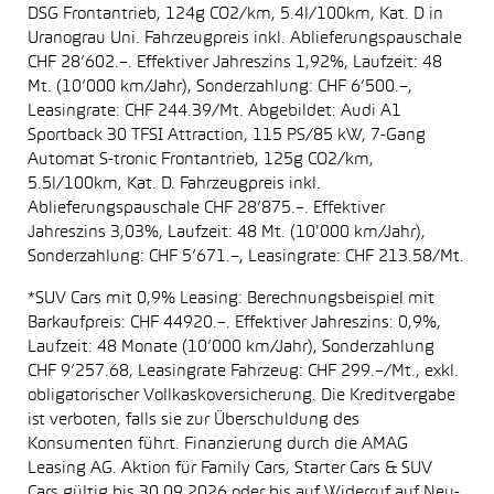
DSG Frontantrieb, 124g CO2/km, 5.4l/100km, Kat. D in
Uranograu Uni. Fahrzeugpreis inkl. Ablieferungspauschale
CHF 28’602.–. Effektiver Jahreszins 1,92%, Laufzeit: 48
Mt. (10’000 km/Jahr), Sonderzahlung: CHF 6’500.–,
Leasingrate: CHF 244.39/Mt. Abgebildet: Audi A1
Sportback 30 TFSI Attraction, 115 PS/85 kW, 7-Gang
Automat S-tronic Frontantrieb, 125g CO2/km,
5.5l/100km, Kat. D. Fahrzeugpreis inkl.
Ablieferungspauschale CHF 28’875.–. Effektiver
Jahreszins 3,03%, Laufzeit: 48 Mt. (10'000 km/Jahr),
Sonderzahlung: CHF 5’671.–, Leasingrate: CHF 213.58/Mt.
*SUV Cars mit 0,9% Leasing: Berechnungsbeispiel mit
Barkaufpreis: CHF 44920.–. Effektiver Jahreszins: 0,9%,
Laufzeit: 48 Monate (10’000 km/Jahr), Sonderzahlung
CHF 9’257.68, Leasingrate Fahrzeug: CHF 299.–/Mt., exkl.
obligatorischer Vollkaskoversicherung. Die Kreditvergabe
ist verboten, falls sie zur Überschuldung des
Konsumenten führt. Finanzierung durch die AMAG
Leasing AG. Aktion für Family Cars, Starter Cars & SUV
Cars gültig bis 30.09.2026 oder bis auf Widerruf auf Neu-